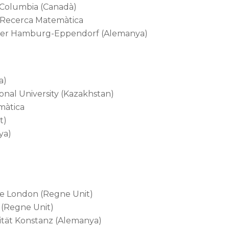
h Columbia (Canadà)
e Recerca Matemàtica
Center Hamburg-Eppendorf (Alemanya)
a)
onal University (Kazakhstan)
màtica
t)
ya)
ege London (Regne Unit)
 (Regne Unit)
rsität Konstanz (Alemanya)