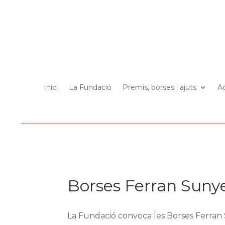
Inici
La Fundació
Premis, borses i ajuts
Ac
Borses Ferran Sunye
La Fundació convoca les Borses Ferran S