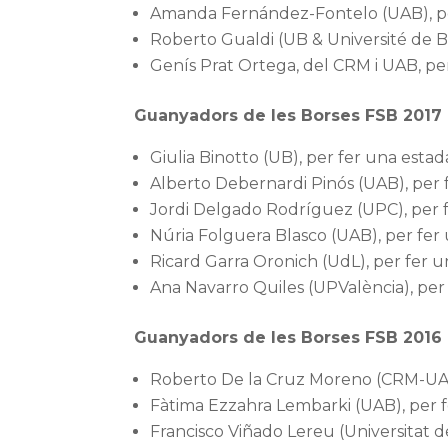
Amanda Fernández-Fontelo (UAB), per 
Roberto Gualdi (UB & Université de 
Genís Prat Ortega, del CRM i UAB, p
Guanyadors de les Borses FSB 2017
Giulia Binotto (UB), per fer una esta
Alberto Debernardi Pinós (UAB), per f
Jordi Delgado Rodríguez (UPC), per 
Núria Folguera Blasco (UAB), per fer
Ricard Garra Oronich (UdL), per fer u
Ana Navarro Quiles (UPValència), per 
Guanyadors de les Borses FSB 2016
Roberto De la Cruz Moreno (CRM-UAB)
Fàtima Ezzahra Lembarki (UAB), per f
Francisco Viñado Lereu (Universitat d