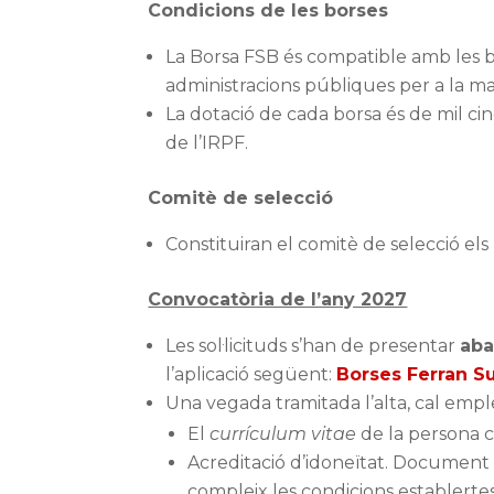
Condicions de les borses
La Borsa FSB és compatible amb les b
administracions públiques per a la ma
La dotació de cada borsa és de mil ci
de l’IRPF.
Comitè de selecció
Constituiran el comitè de selecció e
Convocatòria de l’any 2027
Les sol·licituds s’han de presentar
aba
l’aplicació següent:
Borses Ferran S
Una vegada tramitada l’alta, cal empl
El
currículum vitae
de la persona 
Acreditació d’idoneïtat. Document a
compleix les condicions establertes