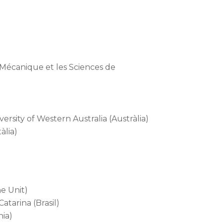
 Mécanique et les Sciences de
versity of Western Australia (Austràlia)
àlia)
e Unit)
atarina (Brasil)
nia)