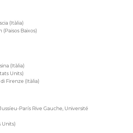
ia (Itàlia)
 (Països Baixos)
)
na (Itàlia)
tats Units)
i Firenze (Itàlia)
Jussíeu-París Rive Gauche, Université
 Units)