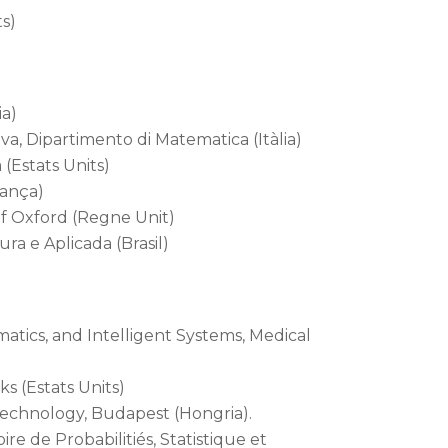
ts)
ia)
va, Dipartimento di Matematica (Itàlia)
 (Estats Units)
rança)
of Oxford (Regne Unit)
ra e Aplicada (Brasil)
rmatics, and Intelligent Systems, Medical
s (Estats Units)
Technology, Budapest (Hongria).
re de Probabilitiés, Statistique et