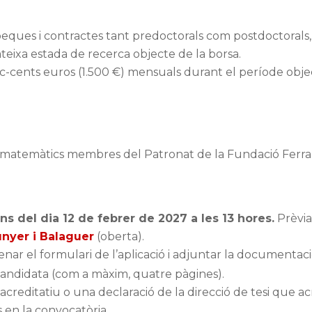
eques i contractes tant predoctorals com postdoctorals, 
teixa estada de recerca objecte de la borsa.
nc-cents euros (1.500 €) mensuals durant el període objec
ls matemàtics membres del Patronat de la Fundació Ferra
ns del dia 12 de febrer de 2027 a les 13 hores.
Prèvia
unyer i Balaguer
(oberta).
enar el formulari de l’aplicació i adjuntar la documentac
candidata (com a màxim, quatre pàgines).
creditatiu o una declaració de la direcció de tesi que a
 en la convocatòria.